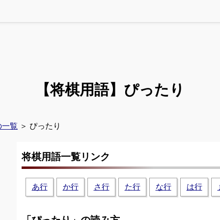
【将棋用語】
ぴったり
の一覧
＞ ぴったり
将棋用語一覧リンク
あ行
か行
さ行
た行
な行
は行