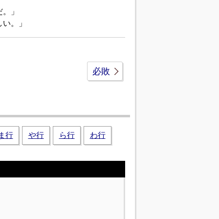
だ。」
しい。」
必敗
ま行
や行
ら行
わ行