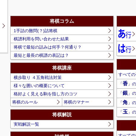
将棋コラム
1手詰の難問(？)詰将棋
棋譜利用を問い合わせた結果
将棋で最短の詰みは何手？何通り？
最短と最長の棋譜の表記は？
将棋講座
すべての
横歩取り ４五角戦法対策
香
「
」
様々な囲いの概要について
銀
「
」
格好よく見える駒を指し方のコツ
将棋のルール
将棋のマナー
角
「
」
玉
「
」
将棋解説
実戦解説一覧
すべての