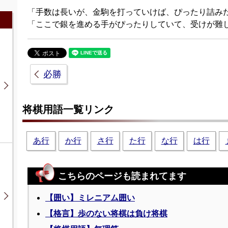
「手数は長いが、金駒を打っていけば、ぴったり詰み
「ここで銀を進める手がぴったりしていて、受けが難
必勝
将棋用語一覧リンク
あ行
か行
さ行
た行
な行
は行
こちらのページも読まれてます
【囲い】ミレニアム囲い
【格言】歩のない将棋は負け将棋