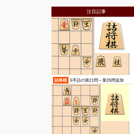
注目記事
詰将棋
5手詰の第21問～第25問追加