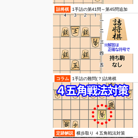
詰将棋
1手詰の第41問～第45問追加
コラム
1手詰の難問(？)詰将棋
定跡解説
横歩取り ４五角戦法対策