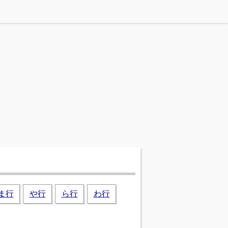
ま行
や行
ら行
わ行