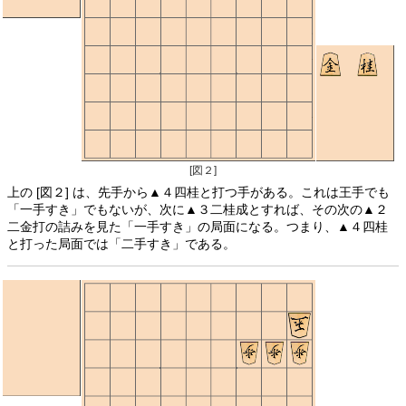
[図２]
上の [図２] は、先手から▲４四桂と打つ手がある。これは王手でも
「一手すき」でもないが、次に▲３二桂成とすれば、その次の▲２
二金打の詰みを見た「一手すき」の局面になる。つまり、▲４四桂
と打った局面では「二手すき」である。