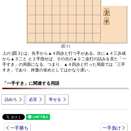
[図３]
上の [図３] は、先手から▲４四歩と打つ手がある。次に▲４三歩成
から▲３二と と２手指せば、その次の▲２二金打の詰みを見た「一
手すき」の局面になる。つまり、▲４四歩と打った局面では「三手
すき」であり、終盤の攻めとしてはかなり遅い。
「一手すき」に関連する用語
詰めろ
必至
寄せる
一手勝ち
一手負け