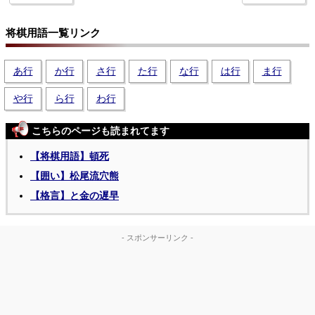
将棋用語一覧リンク
あ行
か行
さ行
た行
な行
は行
ま行
や行
ら行
わ行
こちらのページも読まれてます
【将棋用語】頓死
【囲い】松尾流穴熊
【格言】と金の遅早
- スポンサーリンク -