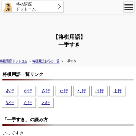
将棋講座
ドットコム
【将棋用語】
一手すき
将棋講座ドットコム
＞
将棋用語あ行の一覧
＞ 一手すき
将棋用語一覧リンク
あ行
か行
さ行
た行
な行
は行
ま行
や行
ら行
わ行
「一手すき」の読み方
いってすき