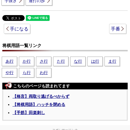
手抜き
連打の歩
手になる
手番
将棋用語一覧リンク
あ行
か行
さ行
た行
な行
は行
ま行
や行
ら行
わ行
こちらのページも読まれてます
【格言】両取り逃げるべからず
【将棋用語】ハッチを閉める
【手筋】田楽刺し