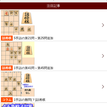
注目記事
詰将棋
5手詰の第21問～第25問追加
詰将棋
1手詰の第41問～第45問追加
コラム
1手詰の難問(？)詰将棋