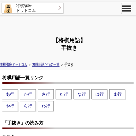
将棋講座
ドットコム
【将棋用語】
手抜き
将棋講座ドットコム
＞
将棋用語た行の一覧
＞ 手抜き
将棋用語一覧リンク
あ行
か行
さ行
た行
な行
は行
ま行
や行
ら行
わ行
「手抜き」の読み方