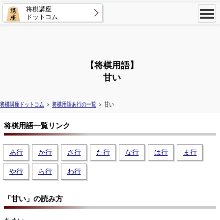
将棋講座
ドットコム
【将棋用語】
甘い
将棋講座ドットコム
＞
将棋用語あ行の一覧
＞ 甘い
将棋用語一覧リンク
あ行
か行
さ行
た行
な行
は行
ま行
や行
ら行
わ行
「甘い」の読み方