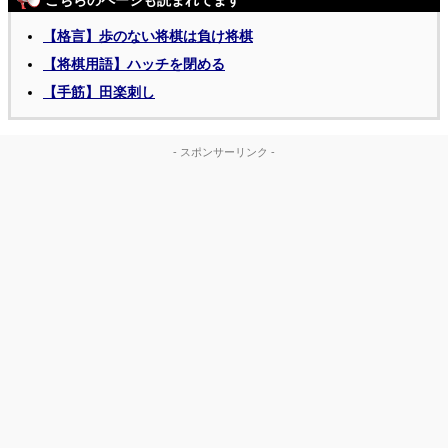
こちらのページも読まれてます
【格言】歩のない将棋は負け将棋
【将棋用語】ハッチを閉める
【手筋】田楽刺し
- スポンサーリンク -