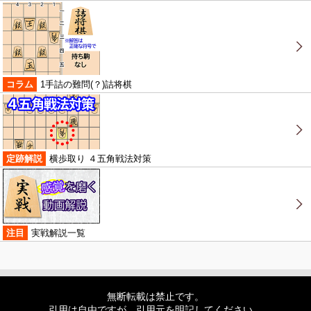
コラム
1手詰の難問(？)詰将棋
定跡解説
横歩取り ４五角戦法対策
注目
実戦解説一覧
無断転載は禁止です。
引用は自由ですが、引用元を明記してください。