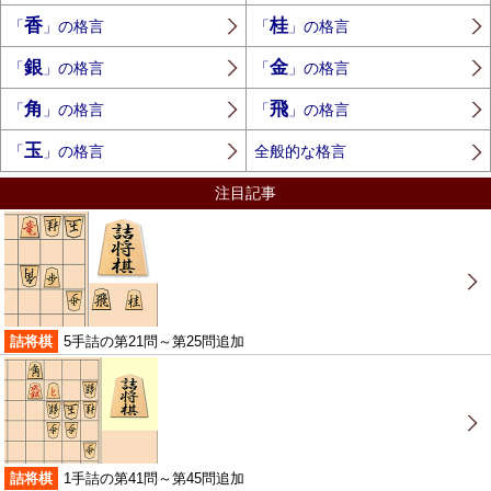
香
桂
「
」の格言
「
」の格言
銀
金
「
」の格言
「
」の格言
角
飛
「
」の格言
「
」の格言
玉
「
」の格言
全般的な格言
注目記事
詰将棋
5手詰の第21問～第25問追加
詰将棋
1手詰の第41問～第45問追加