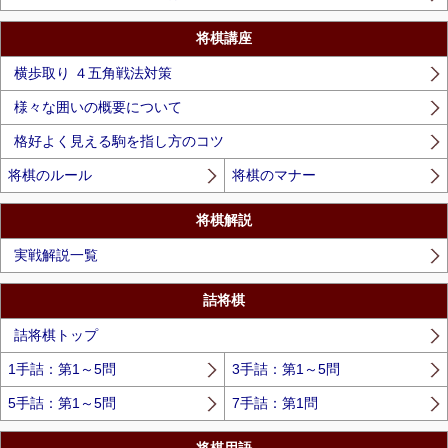
将棋講座
横歩取り ４五角戦法対策
様々な囲いの概要について
格好よく見える駒を指し方のコツ
将棋のルール
将棋のマナー
将棋解説
実戦解説一覧
詰将棋
詰将棋トップ
1手詰：第1～5問
3手詰：第1～5問
5手詰：第1～5問
7手詰：第1問