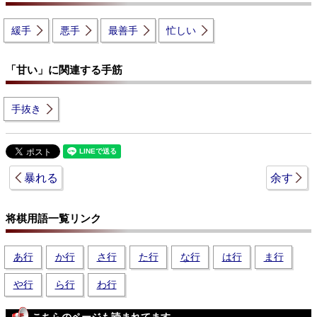
緩手
悪手
最善手
忙しい
「甘い」に関連する手筋
手抜き
暴れる
余す
将棋用語一覧リンク
あ行
か行
さ行
た行
な行
は行
ま行
や行
ら行
わ行