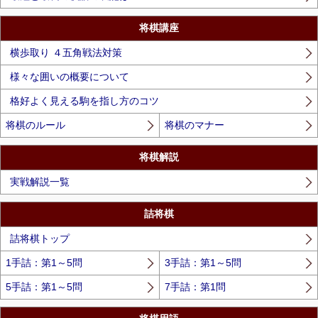
将棋講座
横歩取り ４五角戦法対策
様々な囲いの概要について
格好よく見える駒を指し方のコツ
将棋のルール
将棋のマナー
将棋解説
実戦解説一覧
詰将棋
詰将棋トップ
1手詰：第1～5問
3手詰：第1～5問
5手詰：第1～5問
7手詰：第1問