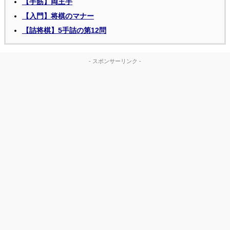
【手筋】両王手
【入門】将棋のマナー
【詰将棋】5手詰の第12問
- スポンサーリンク -