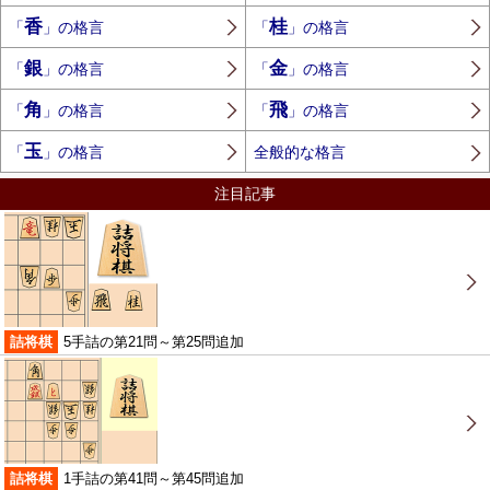
香
桂
「
」の格言
「
」の格言
銀
金
「
」の格言
「
」の格言
角
飛
「
」の格言
「
」の格言
玉
「
」の格言
全般的な格言
注目記事
詰将棋
5手詰の第21問～第25問追加
詰将棋
1手詰の第41問～第45問追加