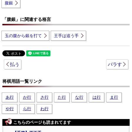
腹銀
「腹銀」に関連する格言
玉の腹から銀を打て
王手は追う手
払う
バラす
将棋用語一覧リンク
あ行
か行
さ行
た行
な行
は行
ま行
や行
ら行
わ行
こちらのページも読まれてます