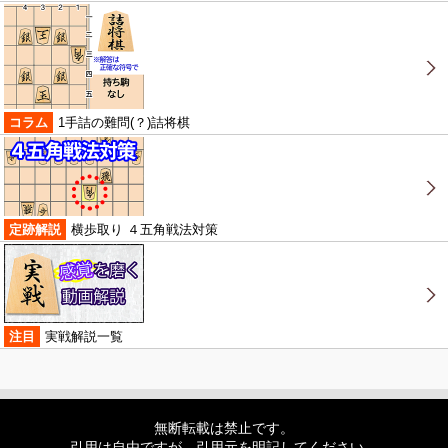
コラム
1手詰の難問(？)詰将棋
定跡解説
横歩取り ４五角戦法対策
注目
実戦解説一覧
無断転載は禁止です。
引用は自由ですが、引用元を明記してください。