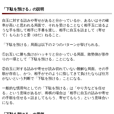
「下駄を預ける」の説明
自玉に対する詰みや寄せがあると分かっているか、あるいはその確
率が高いと思われる局面で、それを受けることなく相手玉に迫るよ
うな手を指して相手に手番を渡し、相手に自玉を詰まして（寄せ
て）もらおうと委（ゆだ）ねること。
「下駄を預ける」局面は以下の２つのパターンが挙げられる。
①お互いに勝ち負けがハッキリと分かっている局面。敗勢側が形作
りの一環として「下駄を預ける」ことになる。
②自玉に対する詰みや寄せが読み切れていない難解な局面。その手
順が存在し、かつ、相手がそのように指してきて負けたならば仕方
がないという判断で「下駄を預ける」ことになる。
一般的な慣用句としての「下駄を預ける」は「やり方などを任せ
る」という意味があるが、将棋の場合は「相手に自玉の詰みや寄せ
の手順を任せる＝詰ましてもらう、寄せてもらう」という意味合い
になる。