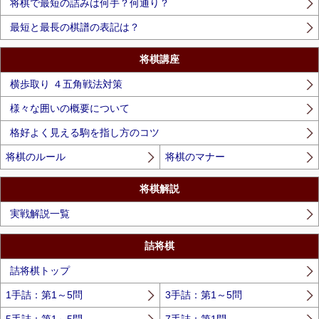
将棋で最短の詰みは何手？何通り？
最短と最長の棋譜の表記は？
将棋講座
横歩取り ４五角戦法対策
様々な囲いの概要について
格好よく見える駒を指し方のコツ
将棋のルール
将棋のマナー
将棋解説
実戦解説一覧
詰将棋
詰将棋トップ
1手詰：第1～5問
3手詰：第1～5問