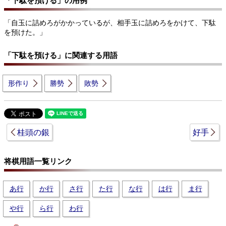
「下駄を預ける」の用例
「自玉に詰めろがかかっているが、相手玉に詰めろをかけて、下駄
を預けた。」
「下駄を預ける」に関連する用語
形作り
勝勢
敗勢
桂頭の銀
好手
将棋用語一覧リンク
あ行
か行
さ行
た行
な行
は行
ま行
や行
ら行
わ行