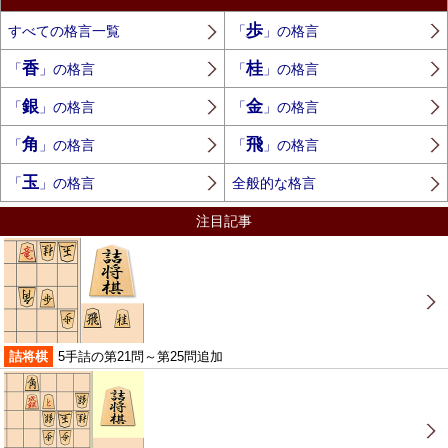
歩
すべての格言一覧
「
」の格言
香
桂
「
」の格言
「
」の格言
銀
金
「
」の格言
「
」の格言
角
飛
「
」の格言
「
」の格言
玉
「
」の格言
全般的な格言
注目記事
詰将棋
5手詰の第21問～第25問追加