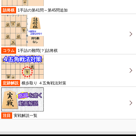
詰将棋
1手詰の第41問～第45問追加
コラム
1手詰の難問(？)詰将棋
定跡解説
横歩取り ４五角戦法対策
注目
実戦解説一覧