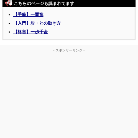
こちらのページも読まれてます
【手筋】一間竜
【入門】歩・との動き方
【格言】一歩千金
- スポンサーリンク -