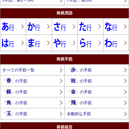
5手詰：第1～5問
7手詰：第1問
将棋用語
将棋手筋
歩
すべての手筋一覧
「
」の手筋
香
桂
「
」の手筋
「
」の手筋
銀
金
「
」の手筋
「
」の手筋
角
飛
「
」の手筋
「
」の手筋
玉
「
」の手筋
全般的な手筋
将棋格言