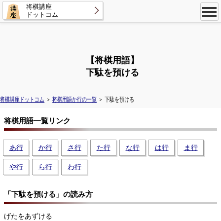
将棋講座
ドットコム
【将棋用語】
下駄を預ける
将棋講座ドットコム
＞
将棋用語か行の一覧
＞ 下駄を預ける
将棋用語一覧リンク
あ行
か行
さ行
た行
な行
は行
ま行
や行
ら行
わ行
「下駄を預ける」の読み方
げたをあずける