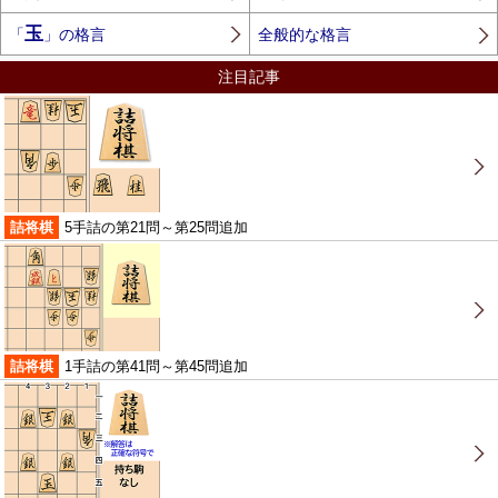
玉
「
」の格言
全般的な格言
注目記事
詰将棋
5手詰の第21問～第25問追加
詰将棋
1手詰の第41問～第45問追加