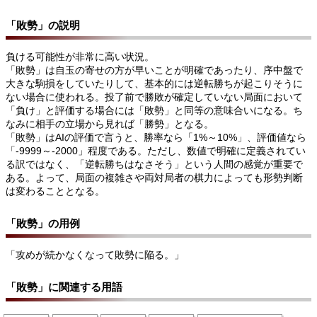
「敗勢」の説明
負ける可能性が非常に高い状況。
「敗勢」は自玉の寄せの方が早いことが明確であったり、序中盤で
大きな駒損をしていたりして、基本的には逆転勝ちが起こりそうに
ない場合に使われる。投了前で勝敗が確定していない局面において
「負け」と評価する場合には「敗勢」と同等の意味合いになる。ち
なみに相手の立場から見れば「勝勢」となる。
「敗勢」はAIの評価で言うと、勝率なら「1%～10%」、評価値なら
「-9999～-2000」程度である。ただし、数値で明確に定義されてい
る訳ではなく、「逆転勝ちはなさそう」という人間の感覚が重要で
ある。よって、局面の複雑さや両対局者の棋力によっても形勢判断
は変わることとなる。
「敗勢」の用例
「攻めが続かなくなって敗勢に陥る。」
「敗勢」に関連する用語