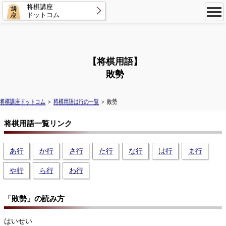
将棋講座
ドットコム
【将棋用語】
敗勢
将棋講座ドットコム
＞
将棋用語は行の一覧
＞ 敗勢
将棋用語一覧リンク
あ行
か行
さ行
た行
な行
は行
ま行
や行
ら行
わ行
「敗勢」の読み方
はいせい