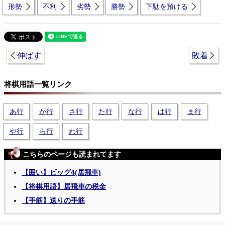
形勢
不利
劣勢
勝勢
下駄を預ける
伸ばす
敗着
将棋用語一覧リンク
あ行
か行
さ行
た行
な行
は行
ま行
や行
ら行
わ行
こちらのページも読まれてます
【囲い】ビッグ4(居飛車)
【将棋用語】居飛車の税金
【手筋】送りの手筋