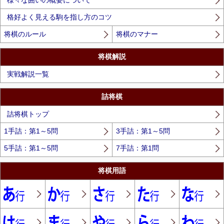
様々な囲いの概要について
格好よく見える駒を指し方のコツ
将棋のルール
将棋のマナー
将棋解説
実戦解説一覧
詰将棋
詰将棋トップ
1手詰：第1～5問
3手詰：第1～5問
5手詰：第1～5問
7手詰：第1問
将棋用語