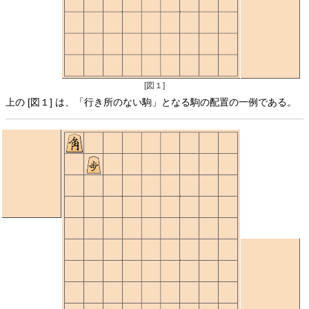
[図１]
上の [図１] は、「行き所のない駒」となる駒の配置の一例である。