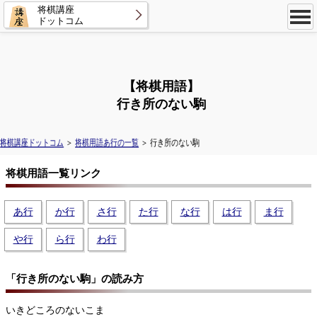
将棋講座
ドットコム
【将棋用語】
行き所のない駒
将棋講座ドットコム
＞
将棋用語あ行の一覧
＞ 行き所のない駒
将棋用語一覧リンク
あ行
か行
さ行
た行
な行
は行
ま行
や行
ら行
わ行
「行き所のない駒」の読み方
いきどころのないこま