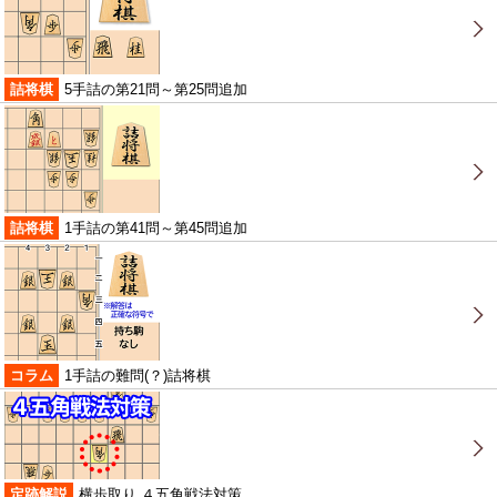
詰将棋
5手詰の第21問～第25問追加
詰将棋
1手詰の第41問～第45問追加
コラム
1手詰の難問(？)詰将棋
定跡解説
横歩取り ４五角戦法対策