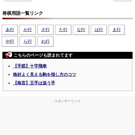
将棋用語一覧リンク
あ行
か行
さ行
た行
な行
は行
ま行
や行
ら行
わ行
こちらのページも読まれてます
【手筋】十字飛車
格好よく見える駒を指し方のコツ
【格言】王手は追う手
- スポンサーリンク -