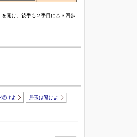
道」を開け、後手も２手目に△３四歩
を避けよ
居玉は避けよ