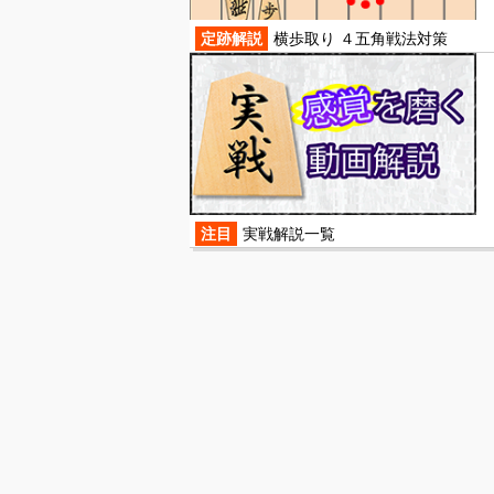
定跡解説
横歩取り ４五角戦法対策
注目
実戦解説一覧