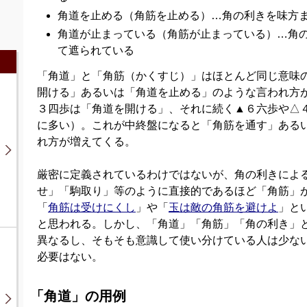
角道を止める（角筋を止める）…角の利きを味方
角道が止まっている（角筋が止まっている）…角
て遮られている
「角道」と「角筋（かくすじ）」はほとんど同じ意味
開ける」あるいは「角道を止める」のような言われ方
３四歩は「角道を開ける」、それに続く▲６六歩や△
に多い）。これが中終盤になると「角筋を通す」ある
れ方が増えてくる。
厳密に定義されているわけではないが、角の利きによ
せ」「駒取り」等のように直接的であるほど「角筋」
「
角筋は受けにくし
」や「
玉は敵の角筋を避けよ
」と
と思われる。しかし、「角道」「角筋」「角の利き」
異なるし、そもそも意識して使い分けている人は少な
必要はない。
「角道」の用例