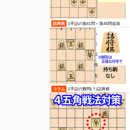
詰将棋
1手詰の第41問～第45問追加
コラム
1手詰の難問(？)詰将棋