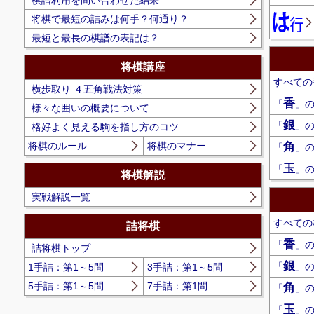
棋譜利用を問い合わせた結果
将棋で最短の詰みは何手？何通り？
最短と最長の棋譜の表記は？
将棋講座
すべての
横歩取り ４五角戦法対策
香
「
」
様々な囲いの概要について
銀
「
」
格好よく見える駒を指し方のコツ
将棋のルール
将棋のマナー
角
「
」
玉
「
」
将棋解説
実戦解説一覧
すべての
詰将棋
香
「
」
詰将棋トップ
銀
「
」
1手詰：第1～5問
3手詰：第1～5問
5手詰：第1～5問
7手詰：第1問
角
「
」
玉
「
」