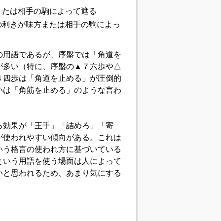
または相手の駒によって遮る
の利きが味方または相手の駒によっ
の用語であるが、序盤では「角道を
が多い（特に、序盤の▲７六歩や△
４四歩は「角道を止める」が圧倒的
いは「角筋を止める」のような言わ
る効果が「王手」「詰めろ」「寄
が使われやすい傾向がある。これは
いう格言の使われ方に基づいている
という用語を使う場面は人によって
いと思われるため、あまり気にする