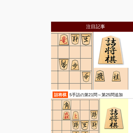
注目記事
詰将棋
5手詰の第21問～第25問追加