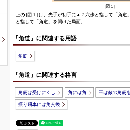
[図１]
上の [図１] は、先手が初手に▲７六歩と指して「角
と指して「角道」を開けた局面。
「角道」に関連する用語
角筋
「角道」に関連する格言
角筋は受けにくし
角には角
玉は敵の角筋
振り飛車には角交換