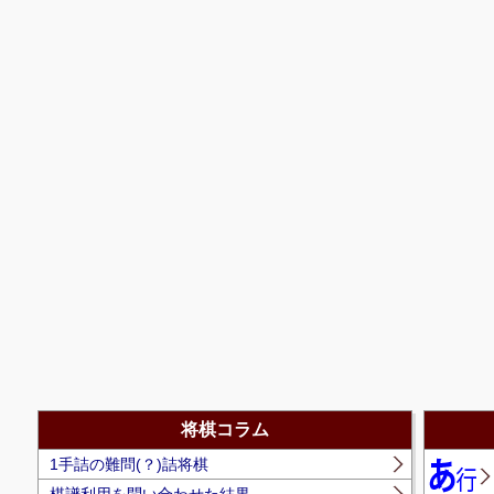
将棋コラム
1手詰の難問(？)詰将棋