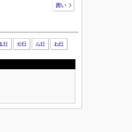
囲い
ま行
や行
ら行
わ行