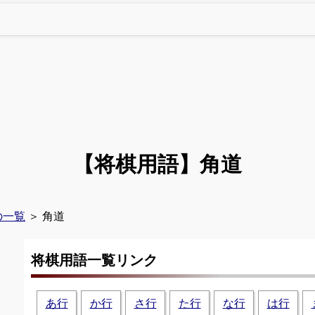
【将棋用語】
角道
の一覧
＞ 角道
将棋用語一覧リンク
あ行
か行
さ行
た行
な行
は行