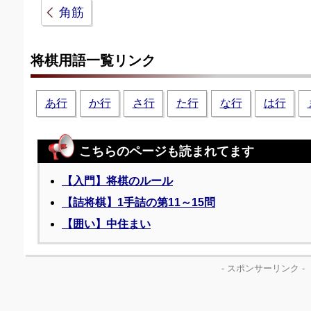
角筋
将棋用語一覧リンク
あ行
か行
さ行
た行
な行
は行
こちらのページも読まれてます
【入門】将棋のルール
【詰将棋】1手詰の第11～15問
【囲い】中住まい
- スポンサーリンク -