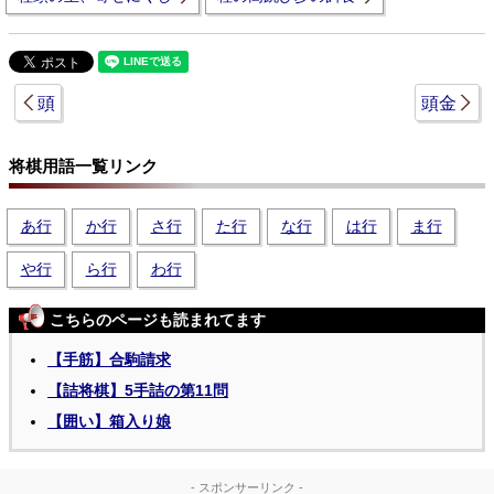
頭
頭金
将棋用語一覧リンク
あ行
か行
さ行
た行
な行
は行
ま行
や行
ら行
わ行
こちらのページも読まれてます
【手筋】合駒請求
【詰将棋】5手詰の第11問
【囲い】箱入り娘
- スポンサーリンク -