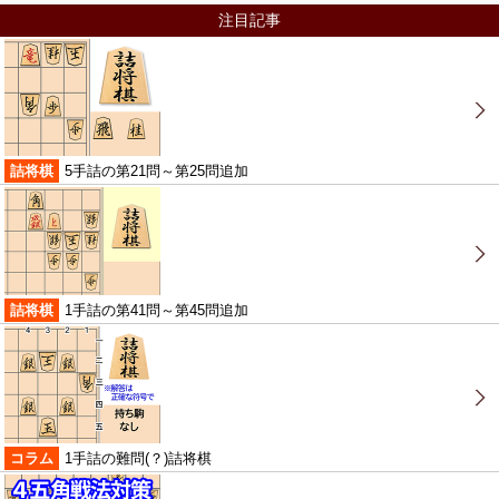
注目記事
詰将棋
5手詰の第21問～第25問追加
詰将棋
1手詰の第41問～第45問追加
コラム
1手詰の難問(？)詰将棋