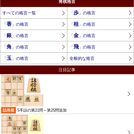
将棋格言
歩
すべての格言一覧
「
」の格言
香
桂
「
」の格言
「
」の格言
銀
金
「
」の格言
「
」の格言
角
飛
「
」の格言
「
」の格言
玉
「
」の格言
全般的な格言
注目記事
詰将棋
5手詰の第21問～第25問追加