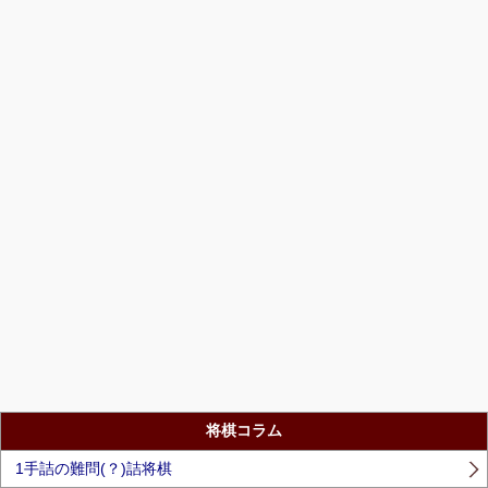
将棋コラム
1手詰の難問(？)詰将棋