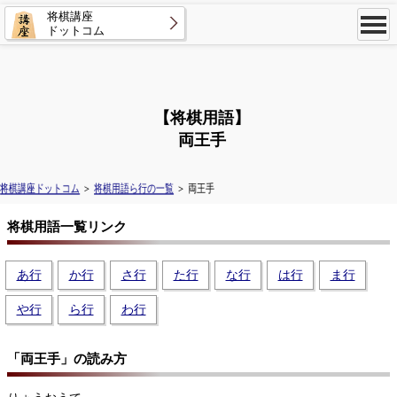
将棋講座
ドットコム
【将棋用語】
両王手
将棋講座ドットコム
＞
将棋用語ら行の一覧
＞ 両王手
将棋用語一覧リンク
あ行
か行
さ行
た行
な行
は行
ま行
や行
ら行
わ行
「両王手」の読み方