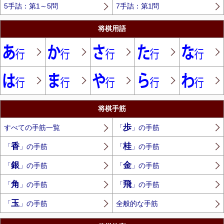
5手詰：第1～5問
7手詰：第1問
将棋用語
将棋手筋
歩
すべての手筋一覧
「
」の手筋
香
桂
「
」の手筋
「
」の手筋
銀
金
「
」の手筋
「
」の手筋
角
飛
「
」の手筋
「
」の手筋
玉
「
」の手筋
全般的な手筋