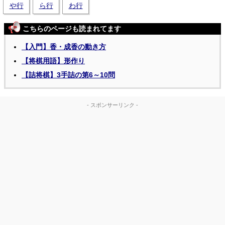
や行
ら行
わ行
こちらのページも読まれてます
【入門】香・成香の動き方
【将棋用語】形作り
【詰将棋】3手詰の第6～10問
- スポンサーリンク -