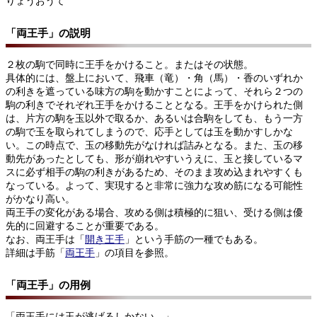
りょうおうて
「両王手」の説明
２枚の駒で同時に王手をかけること。またはその状態。
具体的には、盤上において、飛車（竜）・角（馬）・香のいずれか
の利きを遮っている味方の駒を動かすことによって、それら２つの
駒の利きでそれぞれ王手をかけることとなる。王手をかけられた側
は、片方の駒を玉以外で取るか、あるいは合駒をしても、もう一方
の駒で玉を取られてしまうので、応手としては玉を動かすしかな
い。この時点で、玉の移動先がなければ詰みとなる。また、玉の移
動先があったとしても、形が崩れやすいうえに、玉と接しているマ
スに必ず相手の駒の利きがあるため、そのまま攻め込まれやすくも
なっている。よって、実現すると非常に強力な攻め筋になる可能性
がかなり高い。
両王手の変化がある場合、攻める側は積極的に狙い、受ける側は優
先的に回避することが重要である。
なお、両王手は「
開き王手
」という手筋の一種でもある。
詳細は手筋「
両王手
」の項目を参照。
「両王手」の用例
「両王手には玉が逃げるしかない。」