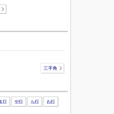
三手角
ま行
や行
ら行
わ行