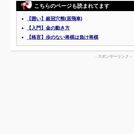
こちらのページも読まれてます
【囲い】銀冠穴熊(居飛車)
【入門】金の動き方
【格言】歩のない将棋は負け将棋
- スポンサーリンク -