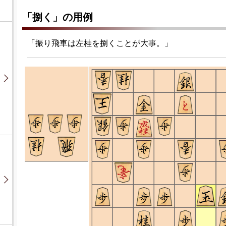
「捌く」の用例
「振り飛車は左桂を捌くことが大事。」