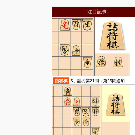
注目記事
詰将棋
5手詰の第21問～第25問追加