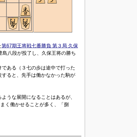
た
第67期王将戦七番勝負 第３局 久保
豊島八段が投了し、久保王将の勝ち
けである（３七の歩は途中で打った
較すると、先手は働かなかった駒が
るような展開になることはあるが、
うまく働かせることが多く、「捌