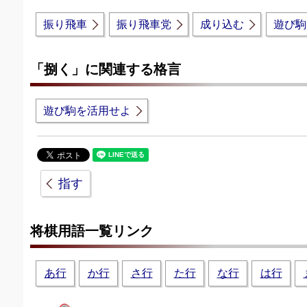
振り飛車
振り飛車党
成り込む
遊び駒
「捌く」に関連する格言
遊び駒を活用せよ
指す
将棋用語一覧リンク
あ行
か行
さ行
た行
な行
は行