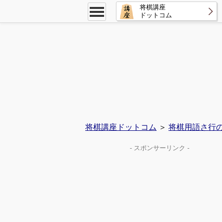
将棋講座
ドットコム
将棋講座ドットコム
＞
将棋用語さ行
- スポンサーリンク -