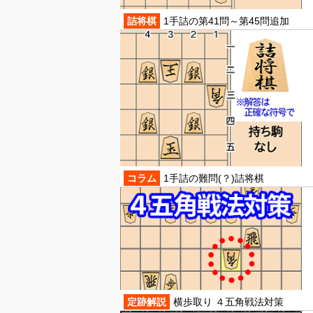
詰将棋
1手詰の第41問～第45問追加
コラム
1手詰の難問(？)詰将棋
定跡解説
横歩取り ４五角戦法対策