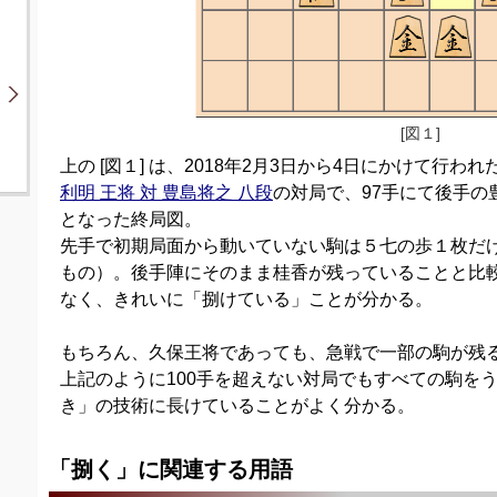
[図１]
上の [図１] は、2018年2月3日から4日にかけて行われ
利明 王将 対 豊島将之 八段
の対局で、97手にて後手の
となった終局図。
先手で初期局面から動いていない駒は５七の歩１枚だ
もの）。後手陣にそのまま桂香が残っていることと比
なく、きれいに「捌けている」ことが分かる。
もちろん、久保王将であっても、急戦で一部の駒が残
上記のように100手を超えない対局でもすべての駒を
き」の技術に長けていることがよく分かる。
「捌く」に関連する用語