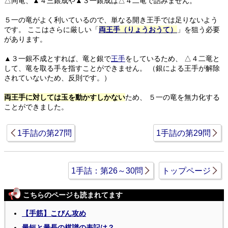
△同竜、▲４三銀成や▲３一銀成は△４二竜で詰みません。
５一の竜がよく利いているので、単なる開き王手では足りないよう
です。
ここはさらに厳しい「
両王手（りょうおうて）
」を狙う必要
があります。
▲３一銀不成とすれば、竜と銀で
王手
をしているため、
△４二竜と
して、竜を取る手を指すことができません。
（銀による王手が解除
されていないため、反則です。）
両王手に対しては玉を動かすしかない
ため、
５一の竜を無力化する
ことができました。
1手詰の第27問
1手詰の第29問
1手詰：第26～30問
トップページ
こちらのページも読まれてます
【手筋】こびん攻め
最短と最長の棋譜の表記は？