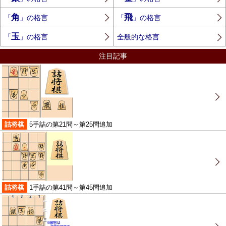
角
飛
「
」の格言
「
」の格言
玉
「
」の格言
全般的な格言
注目記事
詰将棋
5手詰の第21問～第25問追加
詰将棋
1手詰の第41問～第45問追加