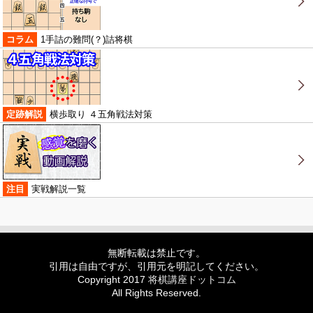
コラム
1手詰の難問(？)詰将棋
定跡解説
横歩取り ４五角戦法対策
注目
実戦解説一覧
無断転載は禁止です。
引用は自由ですが、引用元を明記してください。
Copyright 2017
将棋講座ドットコム
All Rights Reserved.