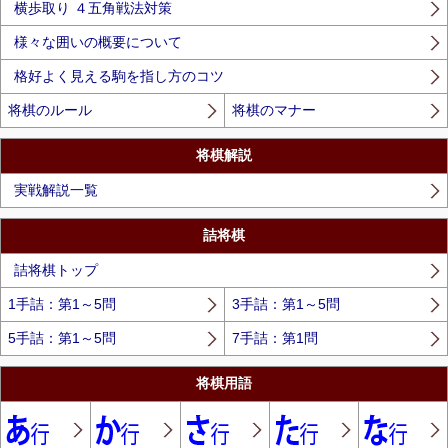
横歩取り ４五角戦法対策
様々な囲いの概要について
格好よく見える駒を指し方のコツ
将棋のルール
将棋のマナー
将棋解説
実戦解説一覧
詰将棋
詰将棋トップ
1手詰：第1～5問
3手詰：第1～5問
5手詰：第1～5問
7手詰：第1問
将棋用語