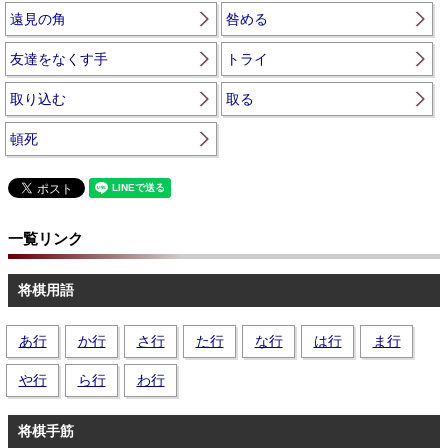
遠見の角
咎める
友達をなくす手
トライ
取り込む
取る
頓死
一覧リンク
将棋用語
あ行
か行
さ行
た行
な行
は行
ま行
や行
ら行
わ行
将棋手筋