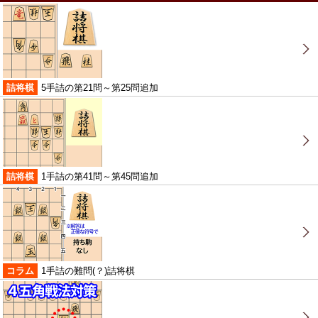
詰将棋
5手詰の第21問～第25問追加
詰将棋
1手詰の第41問～第45問追加
コラム
1手詰の難問(？)詰将棋