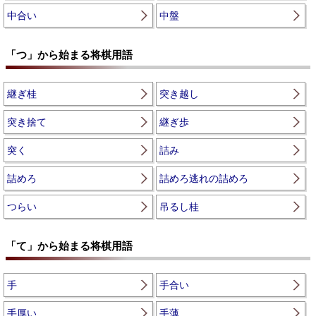
中合い
中盤
「つ」から始まる将棋用語
継ぎ桂
突き越し
突き捨て
継ぎ歩
突く
詰み
詰めろ
詰めろ逃れの詰めろ
つらい
吊るし桂
「て」から始まる将棋用語
手
手合い
手厚い
手薄