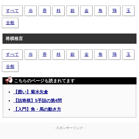
すべて
歩
香
桂
銀
金
角
飛
玉
全般
将棋格言
すべて
歩
香
桂
銀
金
角
飛
玉
全般
こちらのページも読まれてます
【囲い】菊水矢倉
【詰将棋】5手詰の第4問
【入門】角・馬の動き方
- スポンサーリンク -