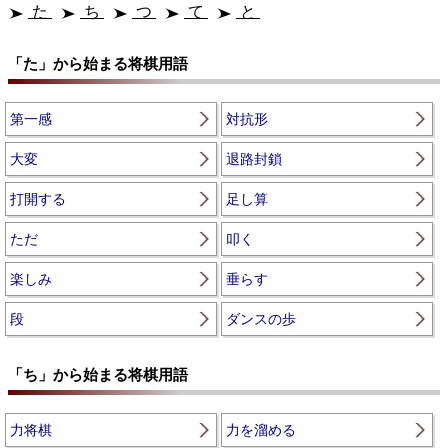
た
ち
つ
て
と
「た」から始まる将棋用語
第一感
対抗形
大変
退路封鎖
打開する
足し算
ただ
叩く
楽しみ
垂らす
段
ダンスの歩
「ち」から始まる将棋用語
力将棋
力を溜める