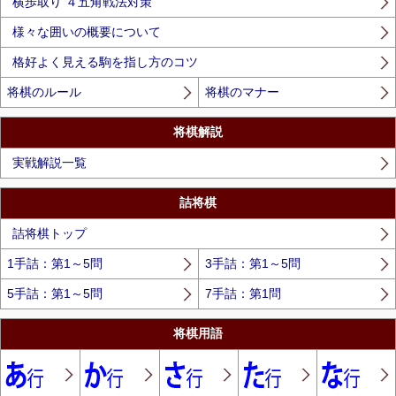
横歩取り ４五角戦法対策
様々な囲いの概要について
格好よく見える駒を指し方のコツ
将棋のルール
将棋のマナー
将棋解説
実戦解説一覧
詰将棋
詰将棋トップ
1手詰：第1～5問
3手詰：第1～5問
5手詰：第1～5問
7手詰：第1問
将棋用語