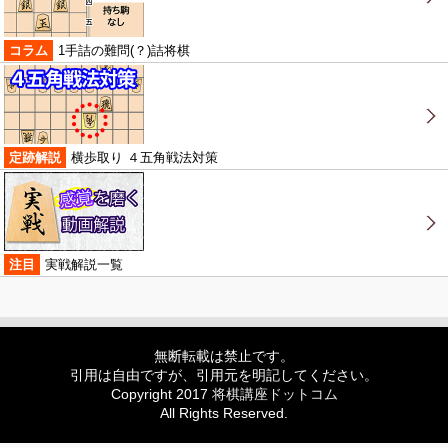
コラム
1手詰の難問(？)詰将棋
定跡解説
横歩取り ４五角戦法対策
注目
実戦解説一覧
無断転載は禁止です。
引用は自由ですが、引用元を明記してください。
Copyright 2017
将棋講座ドットコム
All Rights Reserved.