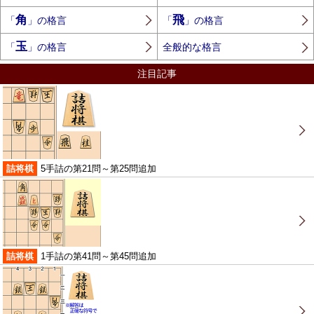
角
飛
「
」の格言
「
」の格言
玉
「
」の格言
全般的な格言
注目記事
詰将棋
5手詰の第21問～第25問追加
詰将棋
1手詰の第41問～第45問追加