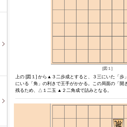
[図１]
上の [図１] から▲３二歩成とすると、３三にいた「
にいる「角」の利きで王手がかかる。この局面の「開
残るため、△１二玉 ▲２二角成で詰みとなる。