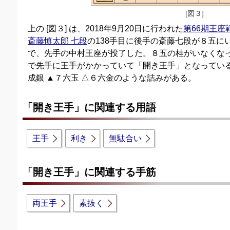
[図３]
上の [図３] は、2018年9月20日に行われた
第66期王座
斎藤慎太郎 七段
の138手目に後手の斎藤七段が８五に
で、先手の中村王座が投了した。８五の桂がいなくな
で先手に王手がかかっていて「開き王手」となっている
成銀 ▲７六玉 △６六金のような詰みがある。
「開き王手」に関連する用語
王手
利き
無駄合い
「開き王手」に関連する手筋
両王手
素抜く