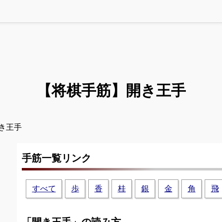
【将棋手筋】
開き王手
き王手
手筋一覧リンク
すべて
歩
香
桂
銀
金
角
飛