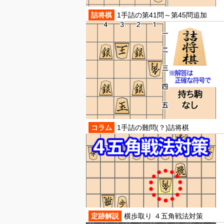
詰将棋
1手詰の第41問～第45問追加
コラム
1手詰の難問(？)詰将棋
定跡解説
横歩取り ４五角戦法対策