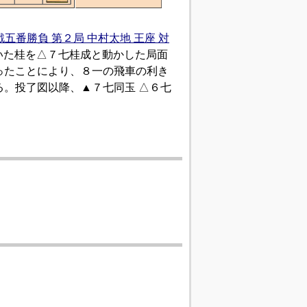
戦五番勝負 第２局 中村太地 王座 対
いた桂を△７七桂成と動かした局面
ったことにより、８一の飛車の利き
。投了図以降、▲７七同玉 △６七