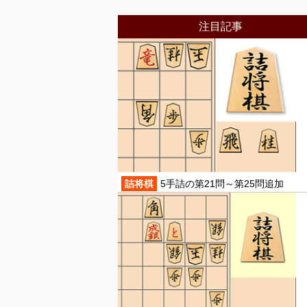
注目記事
詰将棋
5手詰の第21問～第25問追加