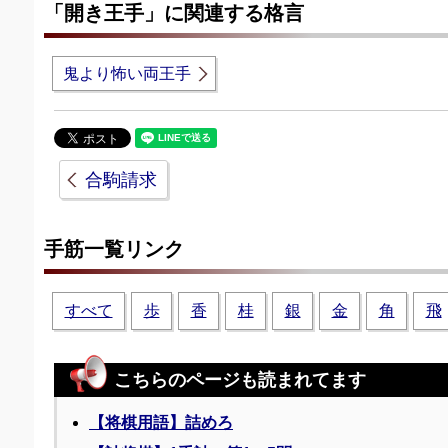
「開き王手」に関連する格言
鬼より怖い両王手
合駒請求
手筋一覧リンク
すべて
歩
香
桂
銀
金
角
飛
こちらのページも読まれてます
【将棋用語】詰めろ